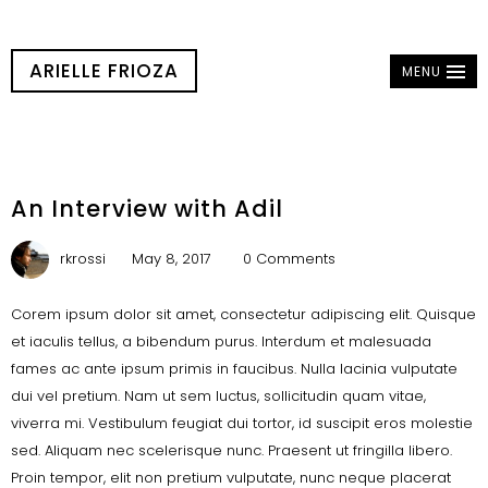
ARIELLE FRIOZA
MENU
An Interview with Adil
rkrossi
May 8, 2017
0 Comments
C
orem ipsum dolor sit amet, consectetur adipiscing elit. Quisque
et iaculis tellus, a bibendum purus. Interdum et malesuada
fames ac ante ipsum primis in faucibus. Nulla lacinia vulputate
dui vel pretium. Nam ut sem luctus, sollicitudin quam vitae,
viverra mi. Vestibulum feugiat dui tortor, id suscipit eros molestie
sed. Aliquam nec scelerisque nunc. Praesent ut fringilla libero.
Proin tempor, elit non pretium vulputate, nunc neque placerat