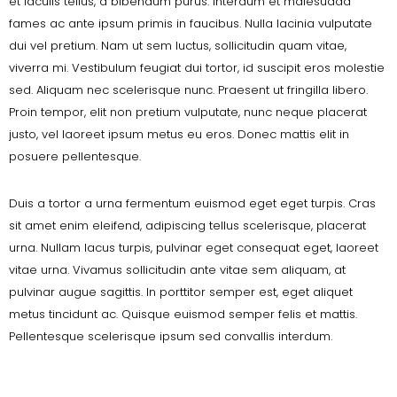
et iaculis tellus, a bibendum purus. Interdum et malesuada
fames ac ante ipsum primis in faucibus. Nulla lacinia vulputate
dui vel pretium. Nam ut sem luctus, sollicitudin quam vitae,
viverra mi. Vestibulum feugiat dui tortor, id suscipit eros molestie
sed. Aliquam nec scelerisque nunc. Praesent ut fringilla libero.
Proin tempor, elit non pretium vulputate, nunc neque placerat
justo, vel laoreet ipsum metus eu eros. Donec mattis elit in
posuere pellentesque.
Duis a tortor a urna fermentum euismod eget eget turpis. Cras
sit amet enim eleifend, adipiscing tellus scelerisque, placerat
urna. Nullam lacus turpis, pulvinar eget consequat eget, laoreet
vitae urna. Vivamus sollicitudin ante vitae sem aliquam, at
pulvinar augue sagittis. In porttitor semper est, eget aliquet
metus tincidunt ac. Quisque euismod semper felis et mattis.
Pellentesque scelerisque ipsum sed convallis interdum.