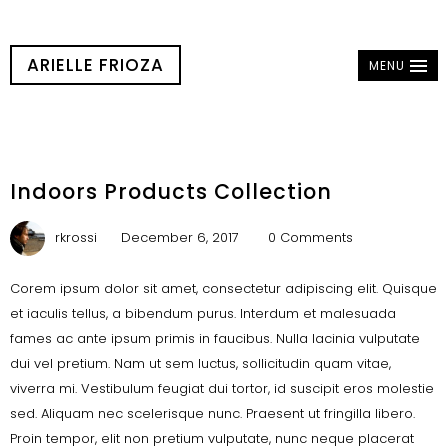
ARIELLE FRIOZA
MENU
Indoors Products Collection
rkrossi
December 6, 2017
0 Comments
C
orem ipsum dolor sit amet, consectetur adipiscing elit. Quisque
et iaculis tellus, a bibendum purus. Interdum et malesuada
fames ac ante ipsum primis in faucibus. Nulla lacinia vulputate
dui vel pretium. Nam ut sem luctus, sollicitudin quam vitae,
viverra mi. Vestibulum feugiat dui tortor, id suscipit eros molestie
sed. Aliquam nec scelerisque nunc. Praesent ut fringilla libero.
Proin tempor, elit non pretium vulputate, nunc neque placerat