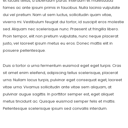
et iaculis tellus, a bibendum purus. Interdum et malesuada
fames ac ante ipsum primis in faucibus. Nulla lacinia vulputate
dui vel pretium. Nam ut sem luctus, sollicitudin quam vitae,
viverra mi. Vestibulum feugiat dui tortor, id suscipit eros molestie
sed. Aliquam nec scelerisque nunc. Praesent ut fringilla libero.
Proin tempor, elit non pretium vulputate, nunc neque placerat
justo, vel laoreet ipsum metus eu eros. Donec mattis elit in
posuere pellentesque.
Duis a tortor a urna fermentum euismod eget eget turpis. Cras
sit amet enim eleifend, adipiscing tellus scelerisque, placerat
urna. Nullam lacus turpis, pulvinar eget consequat eget, laoreet
vitae urna. Vivamus sollicitudin ante vitae sem aliquam, at
pulvinar augue sagittis. In porttitor semper est, eget aliquet
metus tincidunt ac. Quisque euismod semper felis et mattis.
Pellentesque scelerisque ipsum sed convallis interdum.